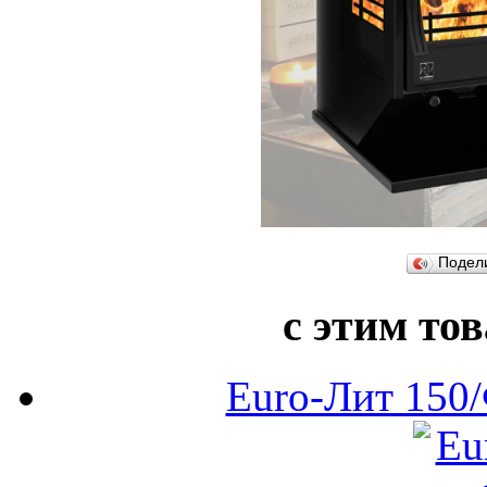
Подел
с этим то
Еuro-Лит 150