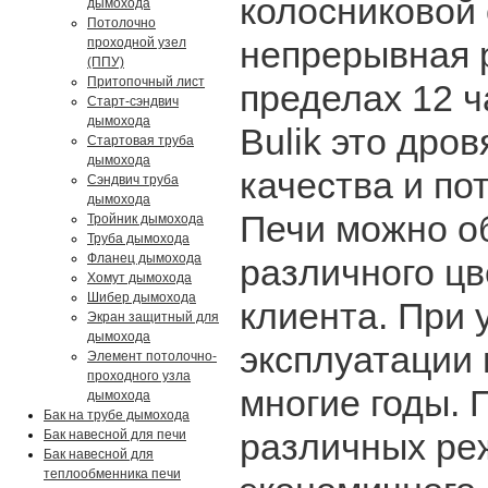
колосниковой 
дымохода
Потолочно
непрерывная 
проходной узел
(ППУ)
Притопочный лист
пределах 12 ч
Старт-сэндвич
дымохода
Bulik это дро
Стартовая труба
дымохода
качества и п
Сэндвич труба
дымохода
Печи можно о
Тройник дымохода
Труба дымохода
Фланец дымохода
различного цв
Хомут дымохода
Шибер дымохода
клиента. При
Экран защитный для
дымохода
эксплуатации 
Элемент потолочно-
проходного узла
многие годы. 
дымохода
Бак на трубе дымохода
различных ре
Бак навесной для печи
Бак навесной для
теплообменника печи