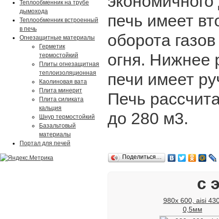
экономичного 
Теплообменник на трубе
дымохода
печь имеет вт
Теплообменник встроенный
в печь
оборота газов
Огнезащитные материалы
Герметик
огня. Нижнее
термостойкий
Плиты огнезащитная
теплоизоляционная
печи имеет ру
Каолиновая вата
Плита минерит
Печь рассчит
Плита силиката
кальция
до 280 м3.
Шнур термостойкий
Базальтовый
материалы
Портал для печей
Поделиться…
с 
980х 600, aisi 430
0,5мм