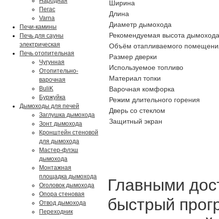
Народная
Ширина
Пегас
Длина
Varna
Диаметр дымохода
Печи-камины
Рекомендуемая высота дымоход
Печь для сауны
электрическая
Объём отапливаемого помещени
Печь отопительная
Размер дверки
Чугунная
Используемое топливо
Отопительно-
Материал топки
варочная
BuliK
Варочная комфорка
Буржуйка
Режим длительного горения
Дымоходы для печей
Дверь со стеклом
Заглушка дымохода
Защитный экран
Зонт дымохода
Кронштейн стеновой
для дымохода
Мастер-флэш
дымохода
Монтажная
площадка дымохода
Главными дост
Оголовок дымохода
Опора стеновая
быстрый прог
Отвод дымохода
Переходник