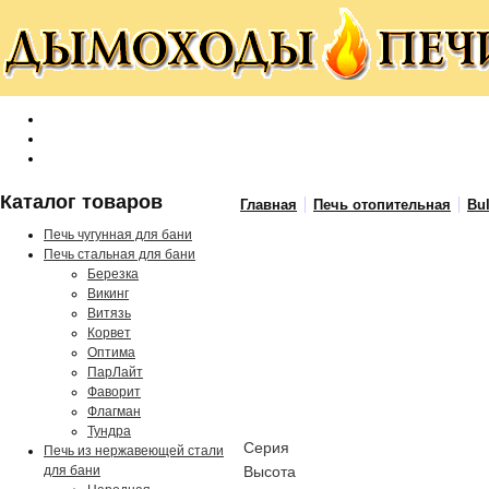
Каталог товаров
Главная
Печь отопительная
Bu
Печь чугунная для бани
Печь стальная для бани
Березка
Викинг
Витязь
Корвет
Оптима
ПарЛайт
Фаворит
Флагман
Тундра
Серия
Печь из нержавеющей стали
для бани
Высота