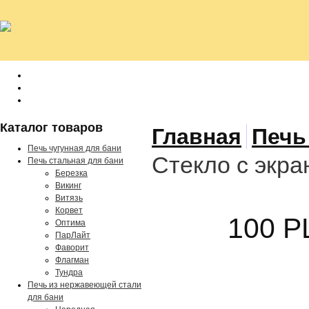
Каталог товаров
Главная
Печь
Печь чугунная для бани
Стекло с экр
Печь стальная для бани
Березка
Викинг
Витязь
Корвет
100 P
Оптима
ПарЛайт
Фаворит
Флагман
Тундра
Печь из нержавеющей стали
для бани