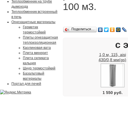
Теплообменник на трубе
100 м3.
дымохода
Теплообменник встроенный
в печь
Огнезащитные материалы
Герметик
Поделиться…
термостойкий
Плиты огнезащитная
с 
теплоизоляционная
Каолиновая вата
Плита минерит
1,0 м, 115, aisi
Плита силиката
430/0,8 мм(gs)
кальция
Шнур термостойкий
Базальтовый
материалы
Портал для печей
1 550 руб.