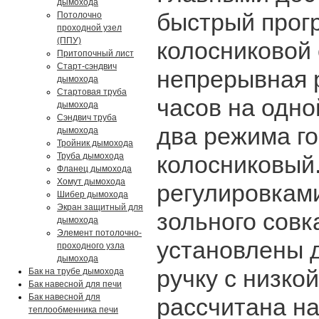
дымохода
быстрый прог
Потолочно
проходной узел
(ППУ)
колосниковой 
Притопочный лист
Старт-сэндвич
непрерывная 
дымохода
Стартовая труба
часов на одно
дымохода
Сэндвич труба
два режима го
дымохода
Тройник дымохода
Труба дымохода
колосниковый
Фланец дымохода
Хомут дымохода
регулировками
Шибер дымохода
Экран защитный для
зольного совк
дымохода
Элемент потолочно-
установлены 
проходного узла
дымохода
ручку с низко
Бак на трубе дымохода
Бак навесной для печи
Бак навесной для
рассчитана на
теплообменника печи