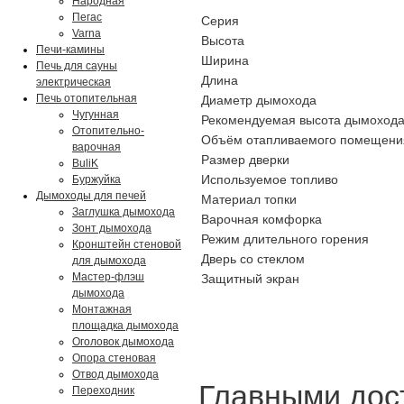
Народная
Пегас
Серия
Varna
Высота
Печи-камины
Ширина
Печь для сауны
Длина
электрическая
Печь отопительная
Диаметр дымохода
Чугунная
Рекомендуемая высота дымоход
Отопительно-
Объём отапливаемого помещени
варочная
Размер дверки
BuliK
Используемое топливо
Буржуйка
Дымоходы для печей
Материал топки
Заглушка дымохода
Варочная комфорка
Зонт дымохода
Режим длительного горения
Кронштейн стеновой
Дверь со стеклом
для дымохода
Мастер-флэш
Защитный экран
дымохода
Монтажная
площадка дымохода
Оголовок дымохода
Опора стеновая
Отвод дымохода
Главными дост
Переходник